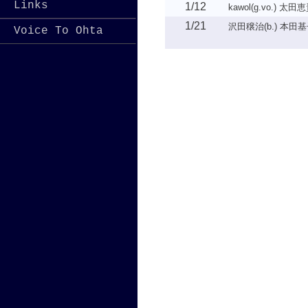
Links
1/12
kawol(g.vo.) 太田恵資
1/21
沢田穣治(b.) 本田基子
Voice To Ohta