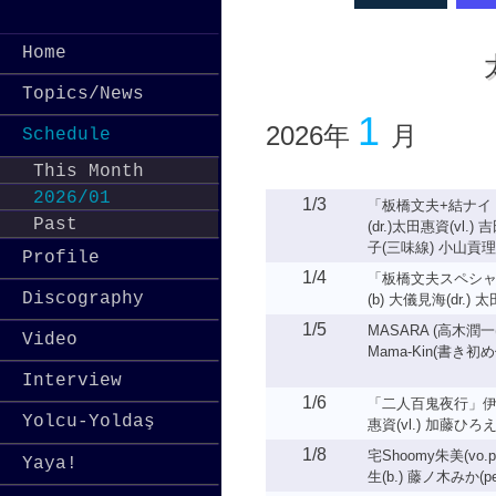
Home
Topics/News
1
2026年
月
Schedule
This Month
2026/01
1/3
「板橋文夫+結ナイト」
Past
(dr.)太田惠資(vl.
子(三味線) 小山貢理
Profile
1/4
「板橋文夫スペシャル
Discography
(b) 大儀見海(dr.) 太
1/5
MASARA (高木潤一(g.
Video
Mama-Kin(書き初
Interview
1/6
「二人百鬼夜行」伊藤志宏
Yolcu-Yoldaş
惠資(vl.) 加藤ひろえ
1/8
宅Shoomy朱美(vo.p
Yaya!
生(b.) 藤ノ木みか(per