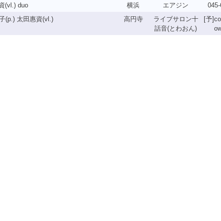
(vl.) duo
横浜
エアジン
045-
(p.) 太田惠資(vl.)
高円寺
ライブサロン十
[予]co
話音(とわおん)
o