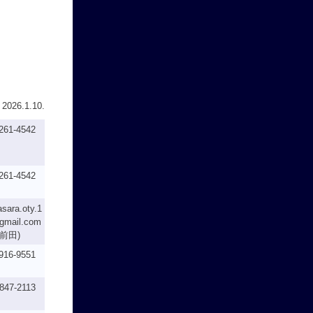
 2026.1.10.
261-4542
261-4542
sara.oty.1
gmail.com
(前田)
916-9551
847-2113