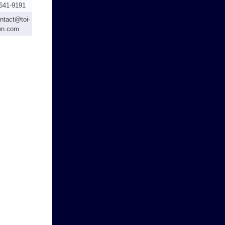
641-9191
ntact@toi-
wn.com