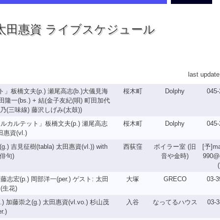
太田惠資 ライブスケジュール
last update
板橋文夫(p.) 瀬尾高志(b.)大儀見海
桜木町
Dolphy
045-
) 吉田隆一(bs.) + 結(金子友紀(唄) 町田加代
乃(三味線) 藤沢しげみ(太鼓))
カルテット」板橋文夫(p.) 瀬尾高志
桜木町
Dolphy
045-
田惠資(vl.)
) 吉見征樹(tabla) 太田惠資(vl.)) with
西荻窪
ボイラー室 (旧
[予]ma
め俳句)
音や金時)
990@
(p.) 岡部洋一(per.) ゲスト: 太田
大塚
GRECO
03-3
(生花)
.) 加藤崇之(g.) 太田惠資(vl.vo.) 杉山茂
入谷
なってるハウス
03-3
.)